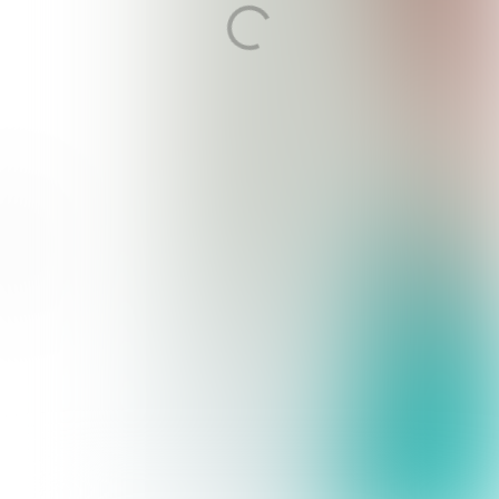
en pancreaskanker
ABONNEER JE