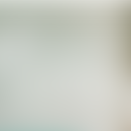
‘Strikte opvolging voorkomt complicaties’
Poli voor levercirrose
→